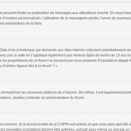
rum peuvent limiter la publication de messages aux utilisateurs inscrits. En vous in
 d’avatars personnalisés, l’utilisation de la messagerie privée, l’envoi de courriers
s recommandons de le faire.
 États-Unis d’Amérique qui demande aux sites internet collectant potentiellement
vez pas si cette loi s’applique également aux mineurs âgés de moins de 13 ans insc
e les propriétaires de ce forum ne peuvent pas vous proposer d’assistance légale et
 d’ordres légaux liés à ce forum ? ».
fin d’empêcher les nouveaux visiteurs de s’inscrire. De même, il est également possi
rmations, veuillez contacter un administrateur du forum.
ent corrects. Si la fonctionnalité de la COPPA est activée et que vous avez spécifié
s nouvelles inscriptions doivent être activées, soit par vous-même ou soit par un a