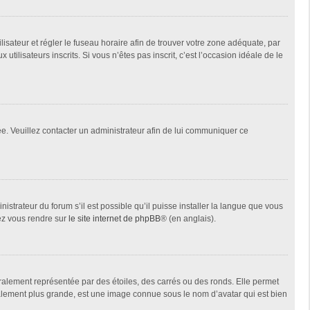
tilisateur et régler le fuseau horaire afin de trouver votre zone adéquate, par
ilisateurs inscrits. Si vous n’êtes pas inscrit, c’est l’occasion idéale de le
née. Veuillez contacter un administrateur afin de lui communiquer ce
istrateur du forum s’il est possible qu’il puisse installer la langue que vous
lez vous rendre sur
le site internet de phpBB
® (en anglais).
ralement représentée par des étoiles, des carrés ou des ronds. Elle permet
éralement plus grande, est une image connue sous le nom d’avatar qui est bien