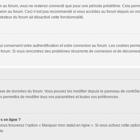
 au forum, vous ne resterez connecté que pour une période prédéfinie. Cela permet 
xion au forum. Ceci n’est pas recommandé si vous accédez au forum depuis un ordina
trateur du forum ait désactivé cette fonctionnalité.
i conservent votre authentification et votre connexion au forum. Les cookies permet
r du forum. Si vous rencontrez des problèmes récurrents de connexion et de déconne
 base de données du forum. Vous pouvez les modifier depuis le panneau de contrôle d
s permettra de modifier tous vos paramètres et toutes vos préférences.
s en ligne ?
vous trouverez l’option « Masquer mon statut en ligne ». Si vous activez cette opti
le.