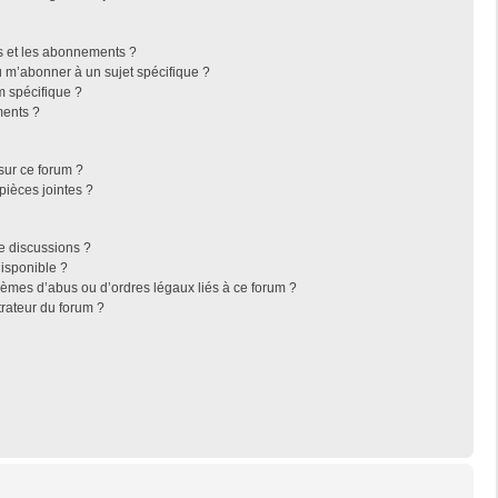
ris et les abonnements ?
 m’abonner à un sujet spécifique ?
 spécifique ?
ments ?
sur ce forum ?
pièces jointes ?
e discussions ?
disponible ?
lèmes d’abus ou d’ordres légaux liés à ce forum ?
rateur du forum ?