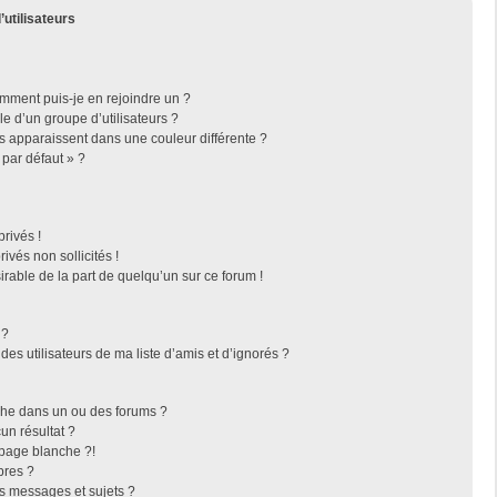
’utilisateurs
omment puis-je en rejoindre un ?
 d’un groupe d’utilisateurs ?
rs apparaissent dans une couleur différente ?
 par défaut » ?
rivés !
vés non sollicités !
irable de la part de quelqu’un sur ce forum !
 ?
es utilisateurs de ma liste d’amis et d’ignorés ?
che dans un ou des forums ?
n résultat ?
page blanche ?!
bres ?
s messages et sujets ?