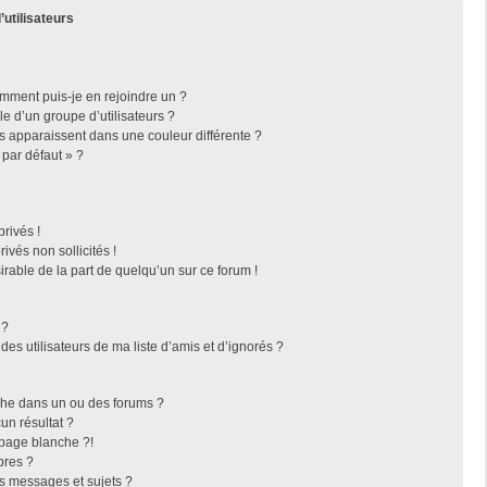
’utilisateurs
omment puis-je en rejoindre un ?
 d’un groupe d’utilisateurs ?
rs apparaissent dans une couleur différente ?
 par défaut » ?
rivés !
vés non sollicités !
irable de la part de quelqu’un sur ce forum !
 ?
es utilisateurs de ma liste d’amis et d’ignorés ?
che dans un ou des forums ?
n résultat ?
page blanche ?!
bres ?
s messages et sujets ?