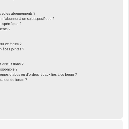
ris et les abonnements ?
 m’abonner à un sujet spécifique ?
 spécifique ?
ments ?
sur ce forum ?
pièces jointes ?
e discussions ?
disponible ?
lèmes d’abus ou d’ordres légaux liés à ce forum ?
rateur du forum ?