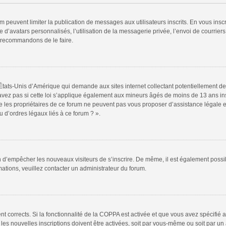
rum peuvent limiter la publication de messages aux utilisateurs inscrits. En vous in
 d’avatars personnalisés, l’utilisation de la messagerie privée, l’envoi de courriers
s recommandons de le faire.
 États-Unis d’Amérique qui demande aux sites internet collectant potentiellement
vez pas si cette loi s’applique également aux mineurs âgés de moins de 13 ans insc
e les propriétaires de ce forum ne peuvent pas vous proposer d’assistance légale et
 d’ordres légaux liés à ce forum ? ».
fin d’empêcher les nouveaux visiteurs de s’inscrire. De même, il est également possi
rmations, veuillez contacter un administrateur du forum.
ent corrects. Si la fonctionnalité de la COPPA est activée et que vous avez spécifié
s nouvelles inscriptions doivent être activées, soit par vous-même ou soit par un a