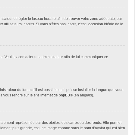
tilisateur et régler le fuseau horaire afin de trouver votre zone adéquate, par
ilisateurs inscrits. Si vous n’êtes pas inscrit, c’est l’occasion idéale de le
née. Veuillez contacter un administrateur afin de lui communiquer ce
istrateur du forum s’il est possible qu’il puisse installer la langue que vous
lez vous rendre sur
le site internet de phpBB
® (en anglais).
ralement représentée par des étoiles, des carrés ou des ronds. Elle permet
éralement plus grande, est une image connue sous le nom d’avatar qui est bien