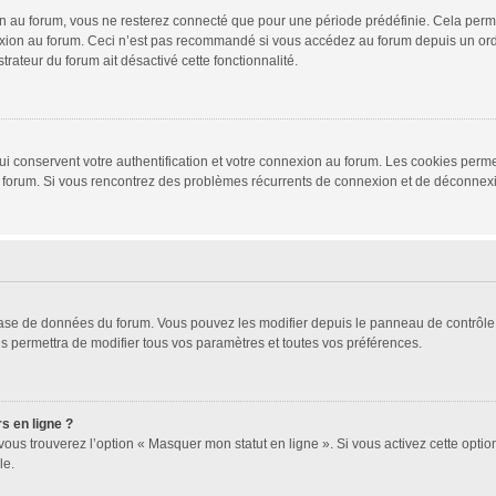
 au forum, vous ne resterez connecté que pour une période prédéfinie. Cela permet 
xion au forum. Ceci n’est pas recommandé si vous accédez au forum depuis un ordina
trateur du forum ait désactivé cette fonctionnalité.
i conservent votre authentification et votre connexion au forum. Les cookies permet
r du forum. Si vous rencontrez des problèmes récurrents de connexion et de déconne
 base de données du forum. Vous pouvez les modifier depuis le panneau de contrôle d
s permettra de modifier tous vos paramètres et toutes vos préférences.
s en ligne ?
vous trouverez l’option « Masquer mon statut en ligne ». Si vous activez cette opti
le.