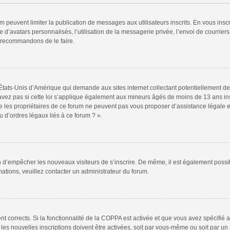
rum peuvent limiter la publication de messages aux utilisateurs inscrits. En vous in
 d’avatars personnalisés, l’utilisation de la messagerie privée, l’envoi de courriers
s recommandons de le faire.
 États-Unis d’Amérique qui demande aux sites internet collectant potentiellement
vez pas si cette loi s’applique également aux mineurs âgés de moins de 13 ans insc
e les propriétaires de ce forum ne peuvent pas vous proposer d’assistance légale et
 d’ordres légaux liés à ce forum ? ».
fin d’empêcher les nouveaux visiteurs de s’inscrire. De même, il est également possi
rmations, veuillez contacter un administrateur du forum.
ent corrects. Si la fonctionnalité de la COPPA est activée et que vous avez spécifié
s nouvelles inscriptions doivent être activées, soit par vous-même ou soit par un a