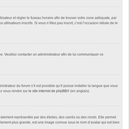
tilisateur et régler le fuseau horaire afin de trouver votre zone adéquate, par
ilisateurs inscrits. Si vous n’êtes pas inscrit, c’est l’occasion idéale de le
née. Veuillez contacter un administrateur afin de lui communiquer ce
istrateur du forum s’il est possible qu’il puisse installer la langue que vous
lez vous rendre sur
le site internet de phpBB
® (en anglais).
ralement représentée par des étoiles, des carrés ou des ronds. Elle permet
éralement plus grande, est une image connue sous le nom d’avatar qui est bien