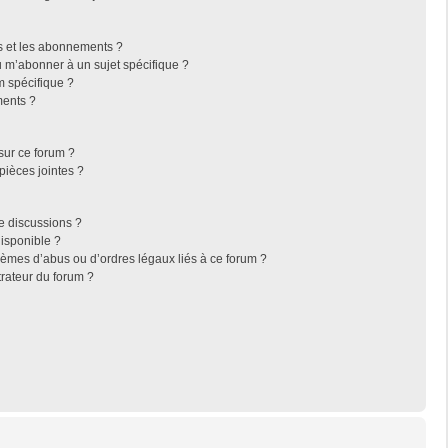
ris et les abonnements ?
 m’abonner à un sujet spécifique ?
 spécifique ?
ments ?
sur ce forum ?
pièces jointes ?
e discussions ?
disponible ?
lèmes d’abus ou d’ordres légaux liés à ce forum ?
rateur du forum ?