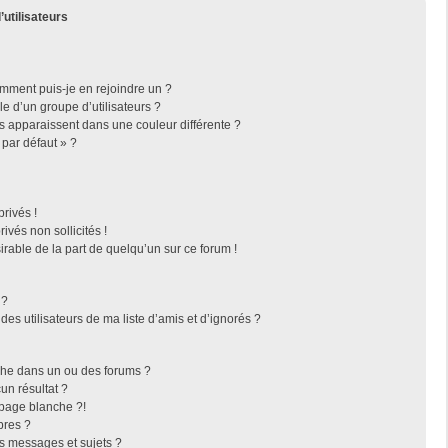
’utilisateurs
omment puis-je en rejoindre un ?
 d’un groupe d’utilisateurs ?
rs apparaissent dans une couleur différente ?
 par défaut » ?
rivés !
vés non sollicités !
irable de la part de quelqu’un sur ce forum !
 ?
es utilisateurs de ma liste d’amis et d’ignorés ?
che dans un ou des forums ?
n résultat ?
page blanche ?!
bres ?
s messages et sujets ?