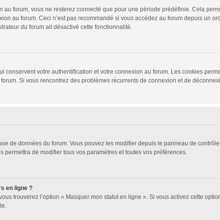
 au forum, vous ne resterez connecté que pour une période prédéfinie. Cela permet 
xion au forum. Ceci n’est pas recommandé si vous accédez au forum depuis un ordina
trateur du forum ait désactivé cette fonctionnalité.
i conservent votre authentification et votre connexion au forum. Les cookies permet
r du forum. Si vous rencontrez des problèmes récurrents de connexion et de déconne
 base de données du forum. Vous pouvez les modifier depuis le panneau de contrôle d
s permettra de modifier tous vos paramètres et toutes vos préférences.
s en ligne ?
vous trouverez l’option « Masquer mon statut en ligne ». Si vous activez cette opti
le.