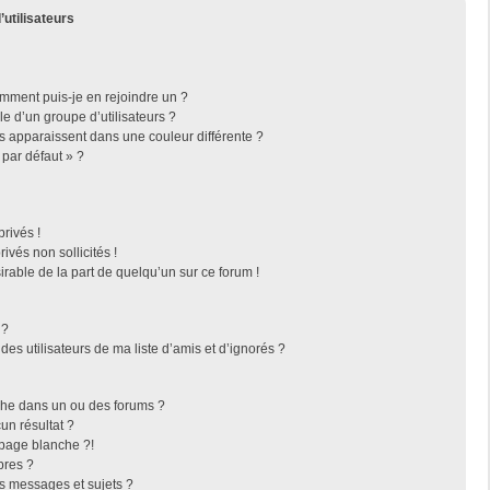
’utilisateurs
omment puis-je en rejoindre un ?
 d’un groupe d’utilisateurs ?
rs apparaissent dans une couleur différente ?
 par défaut » ?
rivés !
vés non sollicités !
irable de la part de quelqu’un sur ce forum !
 ?
es utilisateurs de ma liste d’amis et d’ignorés ?
che dans un ou des forums ?
n résultat ?
page blanche ?!
bres ?
s messages et sujets ?