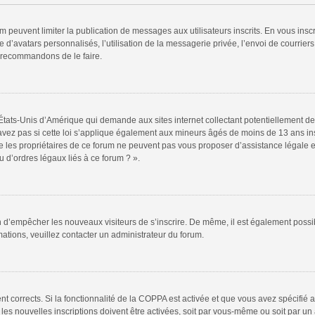
rum peuvent limiter la publication de messages aux utilisateurs inscrits. En vous in
 d’avatars personnalisés, l’utilisation de la messagerie privée, l’envoi de courriers
s recommandons de le faire.
 États-Unis d’Amérique qui demande aux sites internet collectant potentiellement
vez pas si cette loi s’applique également aux mineurs âgés de moins de 13 ans insc
e les propriétaires de ce forum ne peuvent pas vous proposer d’assistance légale et
 d’ordres légaux liés à ce forum ? ».
fin d’empêcher les nouveaux visiteurs de s’inscrire. De même, il est également possi
rmations, veuillez contacter un administrateur du forum.
ent corrects. Si la fonctionnalité de la COPPA est activée et que vous avez spécifié
s nouvelles inscriptions doivent être activées, soit par vous-même ou soit par un a