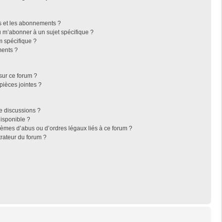
ris et les abonnements ?
 m’abonner à un sujet spécifique ?
 spécifique ?
ments ?
sur ce forum ?
pièces jointes ?
e discussions ?
disponible ?
lèmes d’abus ou d’ordres légaux liés à ce forum ?
rateur du forum ?