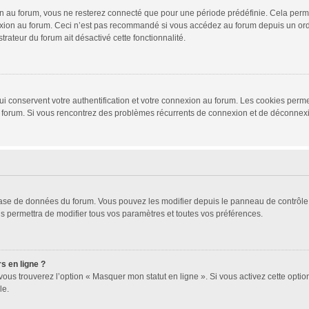
 au forum, vous ne resterez connecté que pour une période prédéfinie. Cela permet 
xion au forum. Ceci n’est pas recommandé si vous accédez au forum depuis un ordina
trateur du forum ait désactivé cette fonctionnalité.
i conservent votre authentification et votre connexion au forum. Les cookies permet
r du forum. Si vous rencontrez des problèmes récurrents de connexion et de déconne
 base de données du forum. Vous pouvez les modifier depuis le panneau de contrôle d
s permettra de modifier tous vos paramètres et toutes vos préférences.
s en ligne ?
vous trouverez l’option « Masquer mon statut en ligne ». Si vous activez cette opti
le.