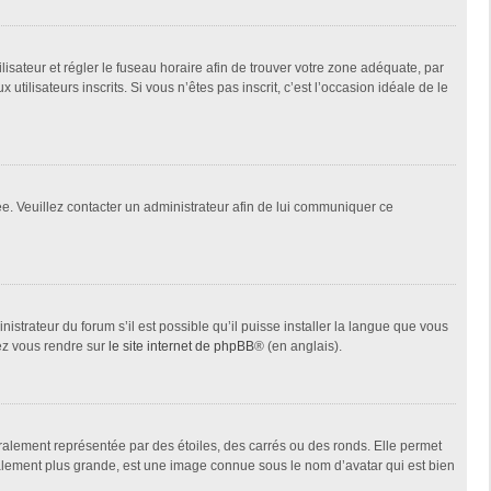
tilisateur et régler le fuseau horaire afin de trouver votre zone adéquate, par
ilisateurs inscrits. Si vous n’êtes pas inscrit, c’est l’occasion idéale de le
née. Veuillez contacter un administrateur afin de lui communiquer ce
istrateur du forum s’il est possible qu’il puisse installer la langue que vous
lez vous rendre sur
le site internet de phpBB
® (en anglais).
ralement représentée par des étoiles, des carrés ou des ronds. Elle permet
éralement plus grande, est une image connue sous le nom d’avatar qui est bien