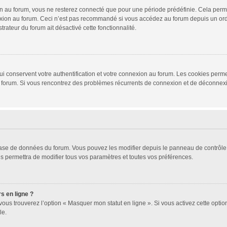
 au forum, vous ne resterez connecté que pour une période prédéfinie. Cela permet 
xion au forum. Ceci n’est pas recommandé si vous accédez au forum depuis un ordina
trateur du forum ait désactivé cette fonctionnalité.
i conservent votre authentification et votre connexion au forum. Les cookies permet
r du forum. Si vous rencontrez des problèmes récurrents de connexion et de déconne
 base de données du forum. Vous pouvez les modifier depuis le panneau de contrôle d
s permettra de modifier tous vos paramètres et toutes vos préférences.
s en ligne ?
vous trouverez l’option « Masquer mon statut en ligne ». Si vous activez cette opti
le.