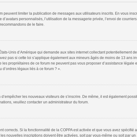
rum peuvent limiter la publication de messages aux utilisateurs inscrits. En vous in
 d’avatars personnalisés, l’utilisation de la messagerie privée, l’envoi de courriers
s recommandons de le faire.
 États-Unis d’Amérique qui demande aux sites internet collectant potentiellement
vez pas si cette loi s’applique également aux mineurs âgés de moins de 13 ans insc
e les propriétaires de ce forum ne peuvent pas vous proposer d’assistance légale et
 d’ordres légaux liés à ce forum ? ».
fin d’empêcher les nouveaux visiteurs de s’inscrire. De même, il est également possi
rmations, veuillez contacter un administrateur du forum.
ent corrects. Si la fonctionnalité de la COPPA est activée et que vous avez spécifié
s nouvelles inscriptions doivent être activées, soit par vous-même ou soit par un a