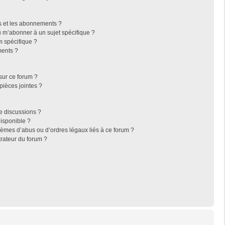
ris et les abonnements ?
 m’abonner à un sujet spécifique ?
 spécifique ?
ments ?
sur ce forum ?
pièces jointes ?
e discussions ?
disponible ?
lèmes d’abus ou d’ordres légaux liés à ce forum ?
rateur du forum ?