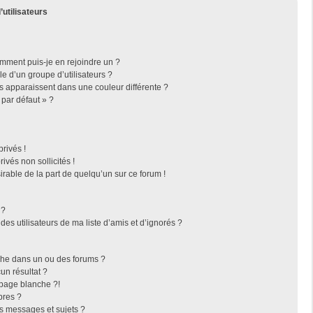
’utilisateurs
omment puis-je en rejoindre un ?
 d’un groupe d’utilisateurs ?
rs apparaissent dans une couleur différente ?
 par défaut » ?
rivés !
vés non sollicités !
irable de la part de quelqu’un sur ce forum !
 ?
es utilisateurs de ma liste d’amis et d’ignorés ?
che dans un ou des forums ?
n résultat ?
page blanche ?!
bres ?
s messages et sujets ?