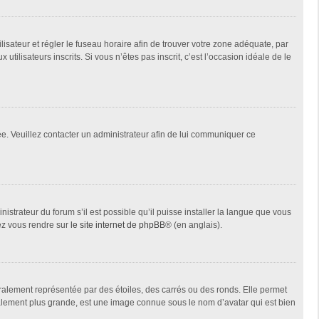
tilisateur et régler le fuseau horaire afin de trouver votre zone adéquate, par
ilisateurs inscrits. Si vous n’êtes pas inscrit, c’est l’occasion idéale de le
née. Veuillez contacter un administrateur afin de lui communiquer ce
istrateur du forum s’il est possible qu’il puisse installer la langue que vous
lez vous rendre sur
le site internet de phpBB
® (en anglais).
ralement représentée par des étoiles, des carrés ou des ronds. Elle permet
éralement plus grande, est une image connue sous le nom d’avatar qui est bien