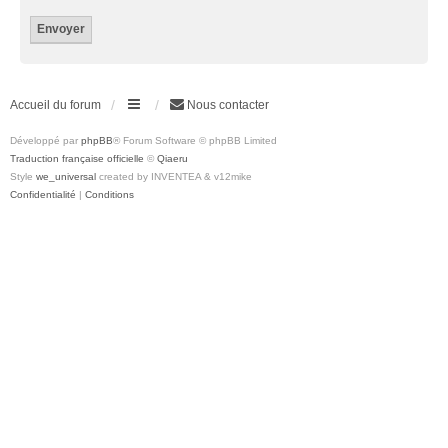
Accueil du forum
Nous contacter
Développé par
phpBB
® Forum Software © phpBB Limited
Traduction française officielle
©
Qiaeru
Style
we_universal
created by INVENTEA & v12mike
Confidentialité
|
Conditions