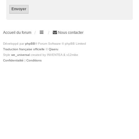
Accueil du forum
Nous contacter
Développé par
phpBB
® Forum Software © phpBB Limited
Traduction française officielle
©
Qiaeru
Style
we_universal
created by INVENTEA & v12mike
Confidentialité
|
Conditions