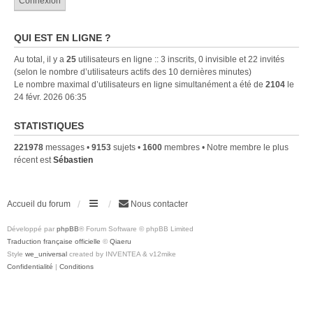
QUI EST EN LIGNE ?
Au total, il y a
25
utilisateurs en ligne :: 3 inscrits, 0 invisible et 22 invités
(selon le nombre d’utilisateurs actifs des 10 dernières minutes)
Le nombre maximal d’utilisateurs en ligne simultanément a été de
2104
le
24 févr. 2026 06:35
STATISTIQUES
221978
messages •
9153
sujets •
1600
membres • Notre membre le plus
récent est
Sébastien
Accueil du forum
Nous contacter
Développé par
phpBB
® Forum Software © phpBB Limited
Traduction française officielle
©
Qiaeru
Style
we_universal
created by INVENTEA & v12mike
Confidentialité
|
Conditions