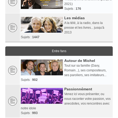
2021)
Sujets :
176
Les médias
A la télé, à la radio, dans la
presse et les livres... jusqu'à
2013
Sujets :
1447
Entre fans
Autour de Michel
Tout sur sa famille (Davy,
Romain...), ses compositeurs,
ses paroliers, ses imitateurs...
Sujets :
902
Passionnément
Venez ici vous présenter, ou
nous raconter votre passion, vos
anecdotes, vos rencontres avec
notre idole
Sujets :
993