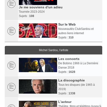
Je me souviens d'un adieu
Tournée 2023-2024
Sujets :
108
Sur le Web
Nouveautés ClubSardou et
autres liens internet
Sujets :
310
Michel Sardou, l'artiste
Les concerts
De Bobino 1966 à La Dernière
Danse 2018
Sujets :
1628
La discographie
Tous les disques (de 1965 à
2019)
Sujets :
1338
L'acteur
Théâtre, films et téléfilms (jusqu'à