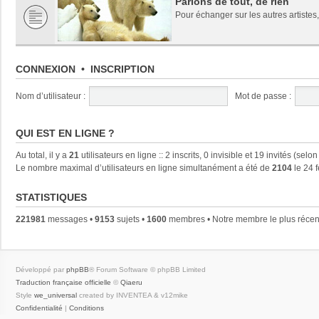
Parlons de tout, de rien
Pour échanger sur les autres artistes,
CONNEXION
•
INSCRIPTION
Nom d’utilisateur :
Mot de passe :
QUI EST EN LIGNE ?
Au total, il y a
21
utilisateurs en ligne :: 2 inscrits, 0 invisible et 19 invités (se
Le nombre maximal d’utilisateurs en ligne simultanément a été de
2104
le 24 
STATISTIQUES
221981
messages •
9153
sujets •
1600
membres • Notre membre le plus récen
Développé par
phpBB
® Forum Software © phpBB Limited
Traduction française officielle
©
Qiaeru
Style
we_universal
created by INVENTEA & v12mike
Confidentialité
|
Conditions