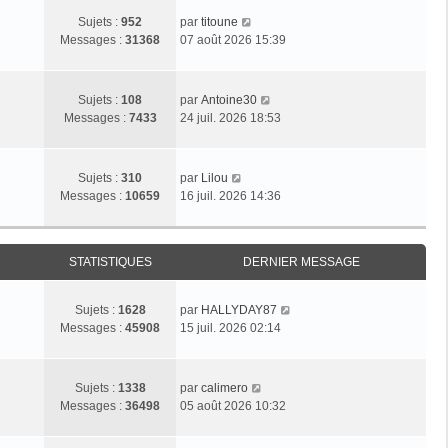
C
Sujets :
952
par
titoune
o
Messages :
31368
07 août 2026 15:39
n
s
u
C
Sujets :
108
par
Antoine30
l
o
Messages :
7433
24 juil. 2026 18:53
t
n
e
s
r
u
C
Sujets :
310
par
Lilou
l
l
o
Messages :
10659
16 juil. 2026 14:36
e
t
n
d
e
s
e
r
u
r
l
STATISTIQUES
DERNIER MESSAGE
l
n
e
t
i
d
e
e
C
Sujets :
1628
par
HALLYDAY87
e
r
r
o
Messages :
45908
15 juil. 2026 02:14
r
l
m
n
n
e
e
s
i
d
s
u
C
e
Sujets :
1338
par
calimero
e
s
l
o
r
Messages :
36498
05 août 2026 10:32
r
a
t
n
m
n
g
e
s
e
i