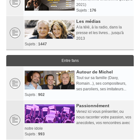
2021)
Sujets :
176
Les médias
A la télé, à la radio, dans la
presse et les livres... jusqu'à
2013
Sujets :
1447
Entre fans
Autour de Michel
Tout sur sa famille (Davy,
Romain...), ses compositeurs,
ses paroliers, ses imitateurs...
Sujets :
902
Passionnément
Venez ici vous présenter, ou
nous raconter votre passion, vos
anecdotes, vos rencontres avec
notre idole
Sujets :
993