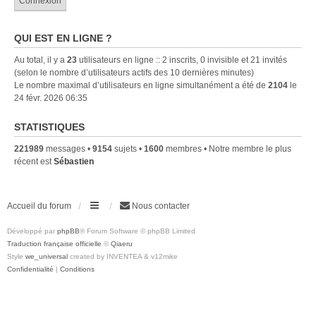
QUI EST EN LIGNE ?
Au total, il y a
23
utilisateurs en ligne :: 2 inscrits, 0 invisible et 21 invités
(selon le nombre d’utilisateurs actifs des 10 dernières minutes)
Le nombre maximal d’utilisateurs en ligne simultanément a été de
2104
le
24 févr. 2026 06:35
STATISTIQUES
221989
messages •
9154
sujets •
1600
membres • Notre membre le plus
récent est
Sébastien
Accueil du forum
Nous contacter
Développé par
phpBB
® Forum Software © phpBB Limited
Traduction française officielle
©
Qiaeru
Style
we_universal
created by INVENTEA & v12mike
Confidentialité
|
Conditions