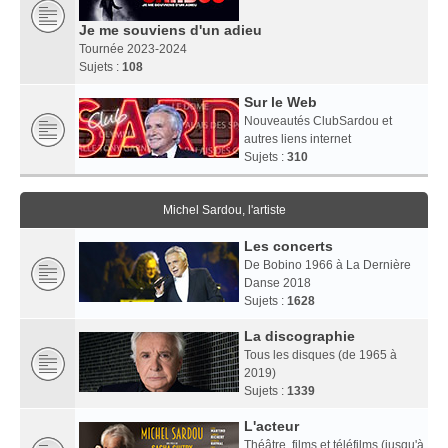
Je me souviens d'un adieu
Tournée 2023-2024
Sujets :
108
Sur le Web
Nouveautés ClubSardou et
autres liens internet
Sujets :
310
Michel Sardou, l'artiste
Les concerts
De Bobino 1966 à La Dernière
Danse 2018
Sujets :
1628
La discographie
Tous les disques (de 1965 à
2019)
Sujets :
1339
L'acteur
Théâtre, films et téléfilms (jusqu'à