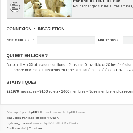
Parlons de tout, de rien
Pour échanger sur les autres artistes,
CONNEXION
•
INSCRIPTION
Nom d’utilisateur :
Mot de passe :
QUI EST EN LIGNE ?
Au total, il y a
22
utilisateurs en ligne :: 2 inscrits, 0 invisible et 20 invités (se
Le nombre maximal d’utilisateurs en ligne simultanément a été de
2104
le 24 
STATISTIQUES
221978
messages •
9153
sujets •
1600
membres • Notre membre le plus récen
Développé par
phpBB
® Forum Software © phpBB Limited
Traduction française officielle
©
Qiaeru
Style
we_universal
created by INVENTEA & v12mike
Confidentialité
|
Conditions