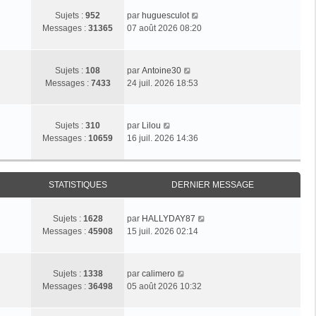
C
Sujets :
952
par
huguesculot
o
Messages :
31365
07 août 2026 08:20
n
s
u
C
Sujets :
108
par
Antoine30
l
o
Messages :
7433
24 juil. 2026 18:53
t
n
e
s
r
u
C
Sujets :
310
par
Lilou
l
l
o
Messages :
10659
16 juil. 2026 14:36
e
t
n
d
e
s
e
r
u
r
l
STATISTIQUES
DERNIER MESSAGE
l
n
e
t
i
d
e
e
C
Sujets :
1628
par
HALLYDAY87
e
r
r
o
Messages :
45908
15 juil. 2026 02:14
r
l
m
n
n
e
e
s
i
d
s
u
C
e
Sujets :
1338
par
calimero
e
s
l
o
r
Messages :
36498
05 août 2026 10:32
r
a
t
n
m
n
g
e
s
e
i