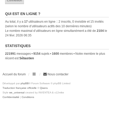
QUI EST EN LIGNE ?
Au total, il y a
17
utilisateurs en ligne :: 2 inscrits, 0 invisible et 15 invités
(selon le nombre d’utilisateurs actifs des 10 dernières minutes)
Le nombre maximal d’utilisateurs en ligne simultanément a été de
2104
le
24 févr. 2026 06:35
STATISTIQUES
221991
messages •
9154
sujets •
1600
membres • Notre membre le plus
récent est
Sébastien
Accueil du forum
Nous contacter
Développé par
phpBB
® Forum Software © phpBB Limited
Traduction française officielle
©
Qiaeru
Style
we_universal
created by INVENTEA & v12mike
Confidentialité
|
Conditions