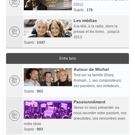
2021)
Sujets :
176
Les médias
A la télé, à la radio, dans la
presse et les livres... jusqu'à
2013
Sujets :
1447
Entre fans
Autour de Michel
Tout sur sa famille (Davy,
Romain...), ses compositeurs,
ses paroliers, ses imitateurs...
Sujets :
902
Passionnément
Venez ici vous présenter, ou
nous raconter votre passion, vos
anecdotes, vos rencontres avec
notre idole
Sujets :
993