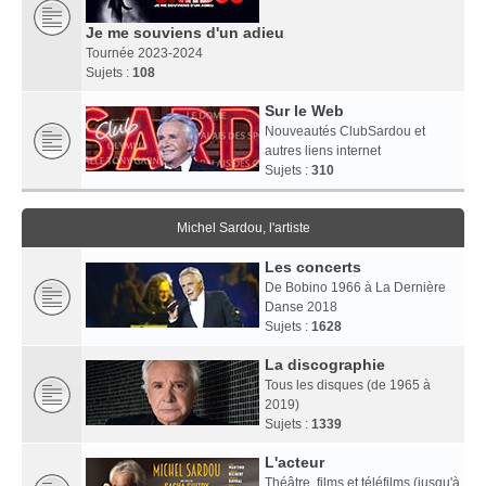
Je me souviens d'un adieu
Tournée 2023-2024
Sujets :
108
Sur le Web
Nouveautés ClubSardou et
autres liens internet
Sujets :
310
Michel Sardou, l'artiste
Les concerts
De Bobino 1966 à La Dernière
Danse 2018
Sujets :
1628
La discographie
Tous les disques (de 1965 à
2019)
Sujets :
1339
L'acteur
Théâtre, films et téléfilms (jusqu'à