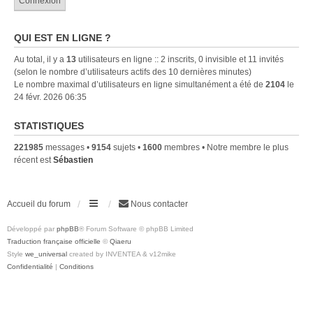
QUI EST EN LIGNE ?
Au total, il y a
13
utilisateurs en ligne :: 2 inscrits, 0 invisible et 11 invités
(selon le nombre d’utilisateurs actifs des 10 dernières minutes)
Le nombre maximal d’utilisateurs en ligne simultanément a été de
2104
le
24 févr. 2026 06:35
STATISTIQUES
221985
messages •
9154
sujets •
1600
membres • Notre membre le plus
récent est
Sébastien
Accueil du forum
Nous contacter
Développé par
phpBB
® Forum Software © phpBB Limited
Traduction française officielle
©
Qiaeru
Style
we_universal
created by INVENTEA & v12mike
Confidentialité
|
Conditions