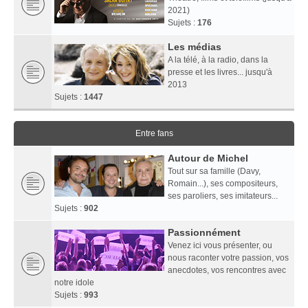
2021)
Sujets :
176
Les médias
A la télé, à la radio, dans la
presse et les livres... jusqu'à
2013
Sujets :
1447
Entre fans
Autour de Michel
Tout sur sa famille (Davy,
Romain...), ses compositeurs,
ses paroliers, ses imitateurs...
Sujets :
902
Passionnément
Venez ici vous présenter, ou
nous raconter votre passion, vos
anecdotes, vos rencontres avec
notre idole
Sujets :
993