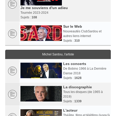
Je me souviens d'un adieu
Tournée 2023-2024
Sujets :
108
Sur le Web
Nouveautés ClubSardou et
autres liens internet
Sujets :
310
Michel Sardou, l'artiste
Les concerts
De Bobino 1966 à La Dernière
Danse 2018
Sujets :
1628
La discographie
Tous les disques (de 1965 à
2019)
Sujets :
1339
L'acteur
Théâtre, films et téléfilms (jusqu'à