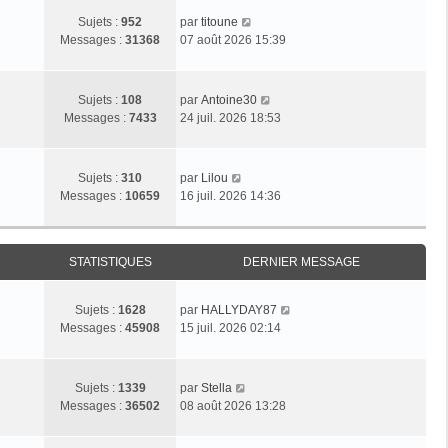
C
Sujets :
952
par
titoune
o
Messages :
31368
07 août 2026 15:39
n
s
u
C
Sujets :
108
par
Antoine30
l
o
Messages :
7433
24 juil. 2026 18:53
t
n
e
s
r
u
C
Sujets :
310
par
Lilou
l
l
o
Messages :
10659
16 juil. 2026 14:36
e
t
n
d
e
s
e
r
u
r
l
STATISTIQUES
DERNIER MESSAGE
l
n
e
t
i
d
e
e
C
Sujets :
1628
par
HALLYDAY87
e
r
r
o
Messages :
45908
15 juil. 2026 02:14
r
l
m
n
n
e
e
s
i
d
s
u
C
e
Sujets :
1339
par
Stella
e
s
l
o
r
Messages :
36502
08 août 2026 13:28
r
a
t
n
m
n
g
e
s
e
i