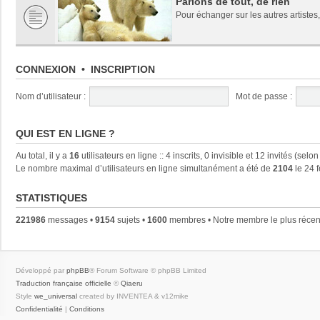
Parlons de tout, de rien
Pour échanger sur les autres artistes,
CONNEXION
•
INSCRIPTION
Nom d’utilisateur :
Mot de passe :
QUI EST EN LIGNE ?
Au total, il y a
16
utilisateurs en ligne :: 4 inscrits, 0 invisible et 12 invités (se
Le nombre maximal d’utilisateurs en ligne simultanément a été de
2104
le 24 
STATISTIQUES
221986
messages •
9154
sujets •
1600
membres • Notre membre le plus récen
Développé par
phpBB
® Forum Software © phpBB Limited
Traduction française officielle
©
Qiaeru
Style
we_universal
created by INVENTEA & v12mike
Confidentialité
|
Conditions