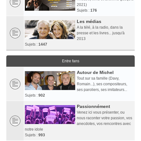
2021)
Sujets :
176
Les médias
A la télé, à la radio, dans la
presse et les livres... jusqu'à
2013
Sujets :
1447
Entre fans
Autour de Michel
Tout sur sa famille (Davy,
Romain...), ses compositeurs,
ses paroliers, ses imitateurs...
Sujets :
902
Passionnément
Venez ici vous présenter, ou
nous raconter votre passion, vos
anecdotes, vos rencontres avec
notre idole
Sujets :
993