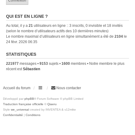
QUI EST EN LIGNE ?
Au total, il y a
21
utilisateurs en ligne :: 3 inscrits, 0 invisible et 18 invités
(selon le nombre d’utilisateurs actifs des 10 dernières minutes)
Le nombre maximal d’utilisateurs en ligne simultanément a été de
2104
le
24 févr. 2026 06:35
STATISTIQUES
221977
messages •
9153
sujets •
1600
membres • Notre membre le plus
récent est
Sébastien
Accueil du forum
Nous contacter
Développé par
phpBB
® Forum Software © phpBB Limited
Traduction française officielle
©
Qiaeru
Style
we_universal
created by INVENTEA & v12mike
Confidentialité
|
Conditions