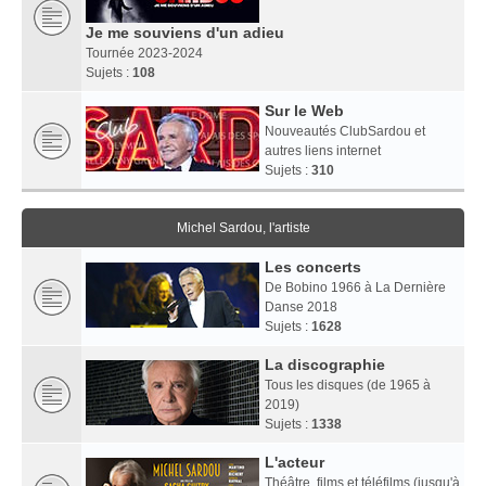
Je me souviens d'un adieu
Tournée 2023-2024
Sujets :
108
Sur le Web
Nouveautés ClubSardou et
autres liens internet
Sujets :
310
Michel Sardou, l'artiste
Les concerts
De Bobino 1966 à La Dernière
Danse 2018
Sujets :
1628
La discographie
Tous les disques (de 1965 à
2019)
Sujets :
1338
L'acteur
Théâtre, films et téléfilms (jusqu'à