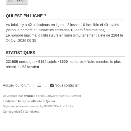
QUI EST EN LIGNE ?
Au total, il y a
42
utilisateurs en ligne :: 2 inscrits, 0 invisible et 40 invités
(selon le nombre d’utilisateurs actifs des 10 dernières minutes)
Le nombre maximal d’utilisateurs en ligne simultanément a été de
2104
le
24 févr. 2026 06:35
STATISTIQUES
221989
messages •
9154
sujets •
1600
membres • Notre membre le plus
récent est
Sébastien
Accueil du forum
Nous contacter
Développé par
phpBB
® Forum Software © phpBB Limited
Traduction française officielle
©
Qiaeru
Style
we_universal
created by INVENTEA & v12mike
Confidentialité
|
Conditions