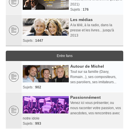
2021)
Sujets :
176
Les médias
A la télé, à la radio, dans la
presse et les livres... jusqu'à
2013
Sujets :
1447
Entre fans
Autour de Michel
Tout sur sa famille (Davy,
Romain...), ses compositeurs,
ses paroliers, ses imitateurs...
Sujets :
902
Passionnément
Venez ici vous présenter, ou
nous raconter votre passion, vos
anecdotes, vos rencontres avec
notre idole
Sujets :
993