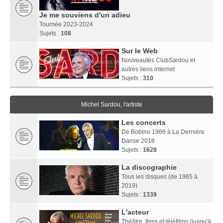
Je me souviens d'un adieu
Tournée 2023-2024
Sujets :
108
Sur le Web
Nouveautés ClubSardou et
autres liens internet
Sujets :
310
Michel Sardou, l'artiste
Les concerts
De Bobino 1966 à La Dernière
Danse 2018
Sujets :
1628
La discographie
Tous les disques (de 1965 à
2019)
Sujets :
1339
L'acteur
Théâtre, films et téléfilms (jusqu'à