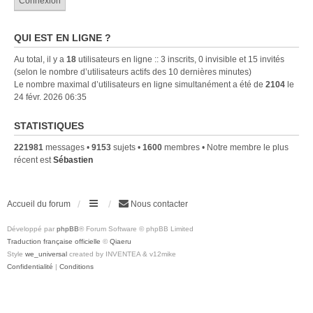
QUI EST EN LIGNE ?
Au total, il y a
18
utilisateurs en ligne :: 3 inscrits, 0 invisible et 15 invités
(selon le nombre d’utilisateurs actifs des 10 dernières minutes)
Le nombre maximal d’utilisateurs en ligne simultanément a été de
2104
le
24 févr. 2026 06:35
STATISTIQUES
221981
messages •
9153
sujets •
1600
membres • Notre membre le plus
récent est
Sébastien
Accueil du forum
Nous contacter
Développé par
phpBB
® Forum Software © phpBB Limited
Traduction française officielle
©
Qiaeru
Style
we_universal
created by INVENTEA & v12mike
Confidentialité
|
Conditions