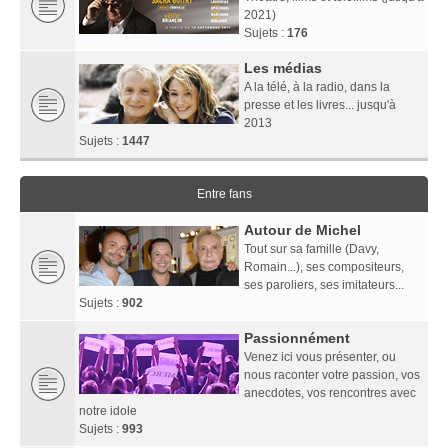
2021)
Sujets :
176
Les médias
A la télé, à la radio, dans la
presse et les livres... jusqu'à
2013
Sujets :
1447
Entre fans
Autour de Michel
Tout sur sa famille (Davy,
Romain...), ses compositeurs,
ses paroliers, ses imitateurs...
Sujets :
902
Passionnément
Venez ici vous présenter, ou
nous raconter votre passion, vos
anecdotes, vos rencontres avec
notre idole
Sujets :
993