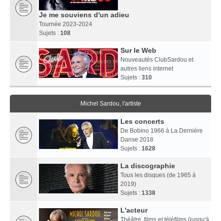
Je me souviens d'un adieu
Tournée 2023-2024
Sujets :
108
Sur le Web
Nouveautés ClubSardou et
autres liens internet
Sujets :
310
Michel Sardou, l'artiste
Les concerts
De Bobino 1966 à La Dernière
Danse 2018
Sujets :
1628
La discographie
Tous les disques (de 1965 à
2019)
Sujets :
1338
L'acteur
Théâtre, films et téléfilms (jusqu'à