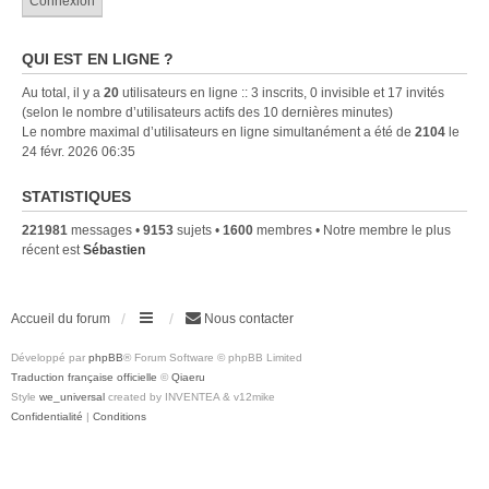
QUI EST EN LIGNE ?
Au total, il y a
20
utilisateurs en ligne :: 3 inscrits, 0 invisible et 17 invités
(selon le nombre d’utilisateurs actifs des 10 dernières minutes)
Le nombre maximal d’utilisateurs en ligne simultanément a été de
2104
le
24 févr. 2026 06:35
STATISTIQUES
221981
messages •
9153
sujets •
1600
membres • Notre membre le plus
récent est
Sébastien
Accueil du forum
Nous contacter
Développé par
phpBB
® Forum Software © phpBB Limited
Traduction française officielle
©
Qiaeru
Style
we_universal
created by INVENTEA & v12mike
Confidentialité
|
Conditions