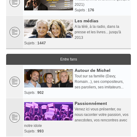
2021)
Sujets :
176
Les médias
A la télé, à la radio, dans la
presse et les livres... jusqu'à
2013
Sujets :
1447
Entre fans
Autour de Michel
Tout sur sa famille (Davy,
Romain...), ses compositeurs,
ses paroliers, ses imitateurs...
Sujets :
902
Passionnément
Venez ici vous présenter, ou
nous raconter votre passion, vos
anecdotes, vos rencontres avec
notre idole
Sujets :
993