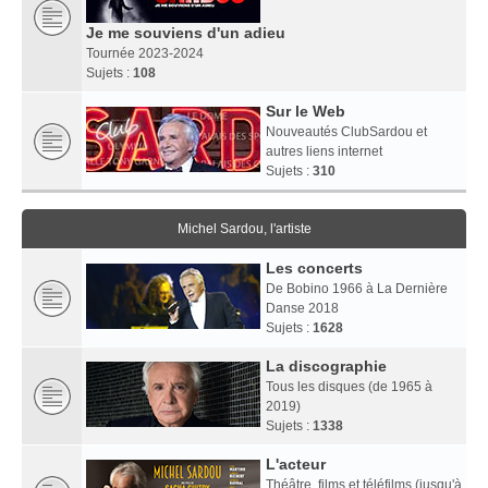
Je me souviens d'un adieu
Tournée 2023-2024
Sujets :
108
Sur le Web
Nouveautés ClubSardou et
autres liens internet
Sujets :
310
Michel Sardou, l'artiste
Les concerts
De Bobino 1966 à La Dernière
Danse 2018
Sujets :
1628
La discographie
Tous les disques (de 1965 à
2019)
Sujets :
1338
L'acteur
Théâtre, films et téléfilms (jusqu'à