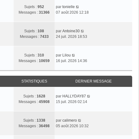
C
Sujets :
952
par
tonielle
o
Messages :
31366
07 août 2026 12:18
n
s
u
C
Sujets :
108
par
Antoine30
l
o
Messages :
7433
24 juil. 2026 18:53
t
n
e
s
r
u
C
Sujets :
310
par
Lilou
l
l
o
Messages :
10659
16 juil. 2026 14:36
e
t
n
d
e
s
e
r
u
r
l
STATISTIQUES
DERNIER MESSAGE
l
n
e
t
i
d
e
e
C
Sujets :
1628
par
HALLYDAY87
e
r
r
o
Messages :
45908
15 juil. 2026 02:14
r
l
m
n
n
e
e
s
i
d
s
u
C
e
Sujets :
1338
par
calimero
e
s
l
o
r
Messages :
36498
05 août 2026 10:32
r
a
t
n
m
n
g
e
s
e
i