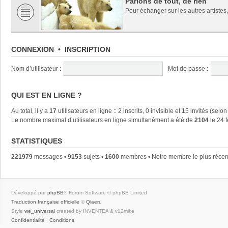
Parlons de tout, de rien
Pour échanger sur les autres artistes,
CONNEXION
•
INSCRIPTION
Nom d’utilisateur :
Mot de passe :
QUI EST EN LIGNE ?
Au total, il y a
17
utilisateurs en ligne :: 2 inscrits, 0 invisible et 15 invités (se
Le nombre maximal d’utilisateurs en ligne simultanément a été de
2104
le 24 
STATISTIQUES
221979
messages •
9153
sujets •
1600
membres • Notre membre le plus récen
Développé par
phpBB
® Forum Software © phpBB Limited
Traduction française officielle
©
Qiaeru
Style
we_universal
created by INVENTEA & v12mike
Confidentialité
|
Conditions