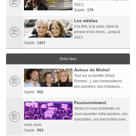
2021)
Sujets :
176
Les médias
A la télé, à la radio, dans la
presse et les livres... jusqu'à
2013
Sujets :
1447
Entre fans
Autour de Michel
Tout sur sa famille (Davy,
Romain...), ses compositeurs,
ses paroliers, ses imitateurs...
Sujets :
902
Passionnément
Venez ici vous présenter, ou
nous raconter votre passion, vos
anecdotes, vos rencontres avec
notre idole
Sujets :
993