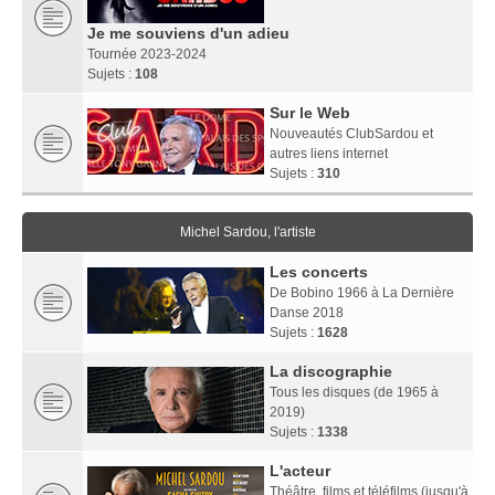
Je me souviens d'un adieu
Tournée 2023-2024
Sujets :
108
Sur le Web
Nouveautés ClubSardou et
autres liens internet
Sujets :
310
Michel Sardou, l'artiste
Les concerts
De Bobino 1966 à La Dernière
Danse 2018
Sujets :
1628
La discographie
Tous les disques (de 1965 à
2019)
Sujets :
1338
L'acteur
Théâtre, films et téléfilms (jusqu'à