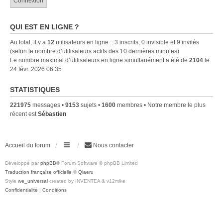
QUI EST EN LIGNE ?
Au total, il y a
12
utilisateurs en ligne :: 3 inscrits, 0 invisible et 9 invités
(selon le nombre d’utilisateurs actifs des 10 dernières minutes)
Le nombre maximal d’utilisateurs en ligne simultanément a été de
2104
le
24 févr. 2026 06:35
STATISTIQUES
221975
messages •
9153
sujets •
1600
membres • Notre membre le plus
récent est
Sébastien
Accueil du forum
Nous contacter
Développé par
phpBB
® Forum Software © phpBB Limited
Traduction française officielle
©
Qiaeru
Style
we_universal
created by INVENTEA & v12mike
Confidentialité
|
Conditions