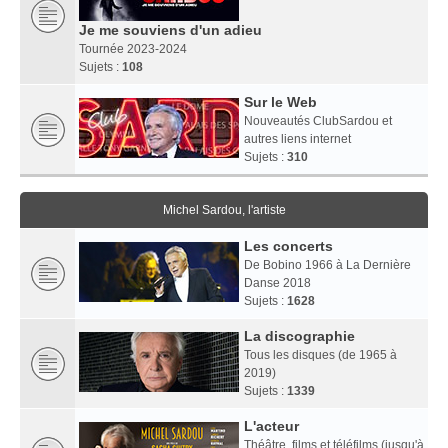
Je me souviens d'un adieu
Tournée 2023-2024
Sujets :
108
Sur le Web
Nouveautés ClubSardou et
autres liens internet
Sujets :
310
Michel Sardou, l'artiste
Les concerts
De Bobino 1966 à La Dernière
Danse 2018
Sujets :
1628
La discographie
Tous les disques (de 1965 à
2019)
Sujets :
1339
L'acteur
Théâtre, films et téléfilms (jusqu'à