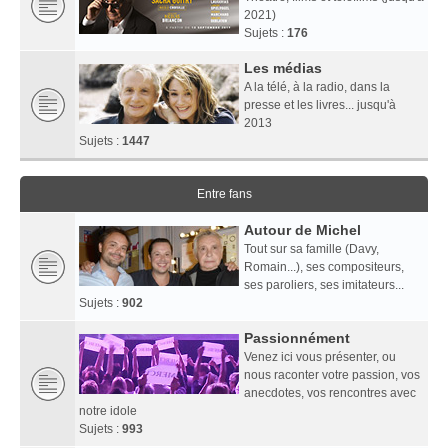
2021)
Sujets :
176
Les médias
A la télé, à la radio, dans la
presse et les livres... jusqu'à
2013
Sujets :
1447
Entre fans
Autour de Michel
Tout sur sa famille (Davy,
Romain...), ses compositeurs,
ses paroliers, ses imitateurs...
Sujets :
902
Passionnément
Venez ici vous présenter, ou
nous raconter votre passion, vos
anecdotes, vos rencontres avec
notre idole
Sujets :
993