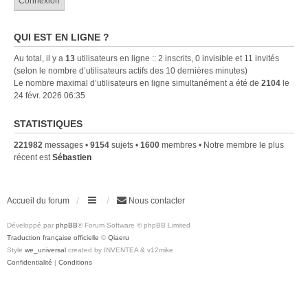
QUI EST EN LIGNE ?
Au total, il y a
13
utilisateurs en ligne :: 2 inscrits, 0 invisible et 11 invités
(selon le nombre d’utilisateurs actifs des 10 dernières minutes)
Le nombre maximal d’utilisateurs en ligne simultanément a été de
2104
le
24 févr. 2026 06:35
STATISTIQUES
221982
messages •
9154
sujets •
1600
membres • Notre membre le plus
récent est
Sébastien
Accueil du forum
Nous contacter
Développé par
phpBB
® Forum Software © phpBB Limited
Traduction française officielle
©
Qiaeru
Style
we_universal
created by INVENTEA & v12mike
Confidentialité
|
Conditions