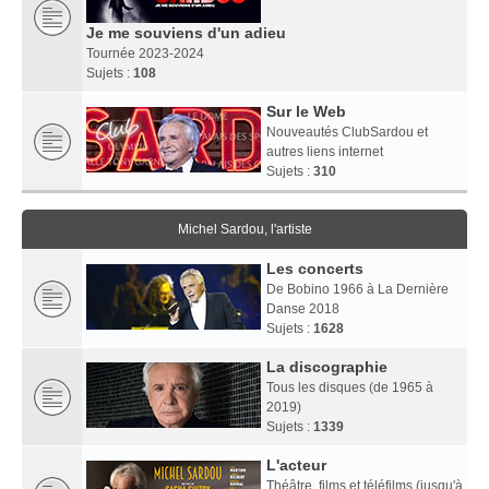
Je me souviens d'un adieu
Tournée 2023-2024
Sujets :
108
Sur le Web
Nouveautés ClubSardou et
autres liens internet
Sujets :
310
Michel Sardou, l'artiste
Les concerts
De Bobino 1966 à La Dernière
Danse 2018
Sujets :
1628
La discographie
Tous les disques (de 1965 à
2019)
Sujets :
1339
L'acteur
Théâtre, films et téléfilms (jusqu'à