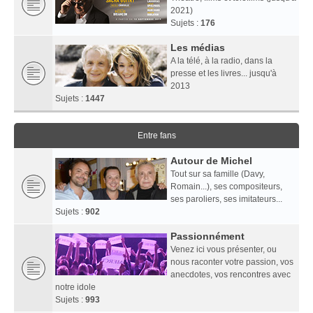
2021)
Sujets :
176
Les médias
A la télé, à la radio, dans la
presse et les livres... jusqu'à
2013
Sujets :
1447
Entre fans
Autour de Michel
Tout sur sa famille (Davy,
Romain...), ses compositeurs,
ses paroliers, ses imitateurs...
Sujets :
902
Passionnément
Venez ici vous présenter, ou
nous raconter votre passion, vos
anecdotes, vos rencontres avec
notre idole
Sujets :
993