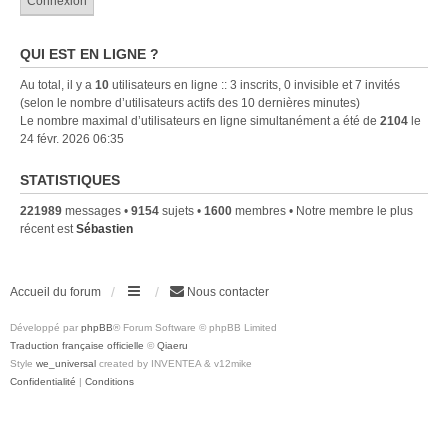
QUI EST EN LIGNE ?
Au total, il y a
10
utilisateurs en ligne :: 3 inscrits, 0 invisible et 7 invités
(selon le nombre d’utilisateurs actifs des 10 dernières minutes)
Le nombre maximal d’utilisateurs en ligne simultanément a été de
2104
le
24 févr. 2026 06:35
STATISTIQUES
221989
messages •
9154
sujets •
1600
membres • Notre membre le plus
récent est
Sébastien
Accueil du forum
Nous contacter
Développé par
phpBB
® Forum Software © phpBB Limited
Traduction française officielle
©
Qiaeru
Style
we_universal
created by INVENTEA & v12mike
Confidentialité
|
Conditions