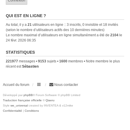
QUI EST EN LIGNE ?
Au total, il y a
21
utilisateurs en ligne :: 3 inscrits, 0 invisible et 18 invités
(selon le nombre d’utilisateurs actifs des 10 dernières minutes)
Le nombre maximal d’utilisateurs en ligne simultanément a été de
2104
le
24 févr. 2026 06:35
STATISTIQUES
221977
messages •
9153
sujets •
1600
membres • Notre membre le plus
récent est
Sébastien
Accueil du forum
Nous contacter
Développé par
phpBB
® Forum Software © phpBB Limited
Traduction française officielle
©
Qiaeru
Style
we_universal
created by INVENTEA & v12mike
Confidentialité
|
Conditions