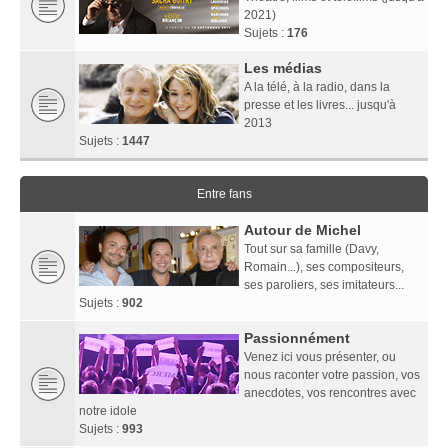
2021)
Sujets :
176
Les médias
A la télé, à la radio, dans la
presse et les livres... jusqu'à
2013
Sujets :
1447
Entre fans
Autour de Michel
Tout sur sa famille (Davy,
Romain...), ses compositeurs,
ses paroliers, ses imitateurs...
Sujets :
902
Passionnément
Venez ici vous présenter, ou
nous raconter votre passion, vos
anecdotes, vos rencontres avec
notre idole
Sujets :
993