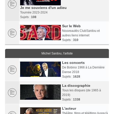
Je me souviens d'un adieu
Tournée 2023-2024
Sujets :
108
Sur le Web
Nouveautés ClubSardou et
autres liens internet
Sujets :
310
Michel Sardou, l'artiste
Les concerts
De Bobino 1966 à La Dernière
Danse 2018
Sujets :
1628
La discographie
Tous les disques (de 1965 à
2019)
Sujets :
1338
L'acteur
Théâtre, films et téléfilms (jusqu'à