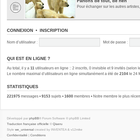
Parlons de tout, de rien
Pour échanger sur les autres artistes,
CONNEXION
•
INSCRIPTION
Nom d’utilisateur :
Mot de passe :
QUI EST EN LIGNE ?
Au total, il y a
11
utilisateurs en ligne :: 2 inscrits, 0 invisible et 9 invités (selo
Le nombre maximal d’utilisateurs en ligne simultanément a été de
2104
le 24 
STATISTIQUES
221975
messages •
9153
sujets •
1600
membres • Notre membre le plus récen
Développé par
phpBB
® Forum Software © phpBB Limited
Traduction française officielle
©
Qiaeru
Style
we_universal
created by INVENTEA & v12mike
Confidentialité
|
Conditions