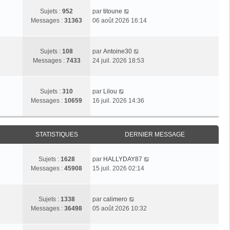
C
Sujets :
952
par
titoune
o
Messages :
31363
06 août 2026 16:14
n
s
u
C
Sujets :
108
par
Antoine30
l
o
Messages :
7433
24 juil. 2026 18:53
t
n
e
s
r
u
C
Sujets :
310
par
Lilou
l
l
o
Messages :
10659
16 juil. 2026 14:36
e
t
n
d
e
s
e
r
u
r
l
STATISTIQUES
DERNIER MESSAGE
l
n
e
t
i
d
e
e
C
Sujets :
1628
par
HALLYDAY87
e
r
r
o
Messages :
45908
15 juil. 2026 02:14
r
l
m
n
n
e
e
s
i
d
s
u
C
e
Sujets :
1338
par
calimero
e
s
l
o
r
Messages :
36498
05 août 2026 10:32
r
a
t
n
m
n
g
e
s
e
i