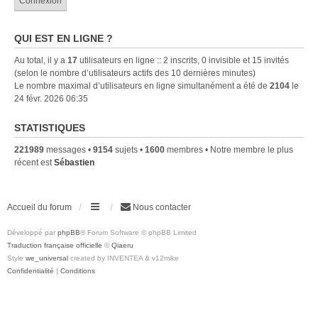
QUI EST EN LIGNE ?
Au total, il y a
17
utilisateurs en ligne :: 2 inscrits, 0 invisible et 15 invités
(selon le nombre d’utilisateurs actifs des 10 dernières minutes)
Le nombre maximal d’utilisateurs en ligne simultanément a été de
2104
le
24 févr. 2026 06:35
STATISTIQUES
221989
messages •
9154
sujets •
1600
membres • Notre membre le plus
récent est
Sébastien
Accueil du forum
Nous contacter
Développé par
phpBB
® Forum Software © phpBB Limited
Traduction française officielle
©
Qiaeru
Style
we_universal
created by INVENTEA & v12mike
Confidentialité
|
Conditions