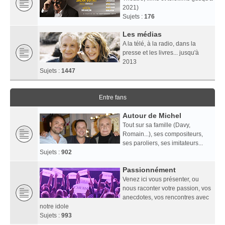
2021)
Sujets :
176
Les médias
A la télé, à la radio, dans la
presse et les livres... jusqu'à
2013
Sujets :
1447
Entre fans
Autour de Michel
Tout sur sa famille (Davy,
Romain...), ses compositeurs,
ses paroliers, ses imitateurs...
Sujets :
902
Passionnément
Venez ici vous présenter, ou
nous raconter votre passion, vos
anecdotes, vos rencontres avec
notre idole
Sujets :
993