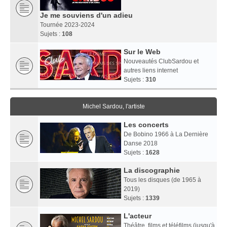
Je me souviens d'un adieu
Tournée 2023-2024
Sujets :
108
Sur le Web
Nouveautés ClubSardou et
autres liens internet
Sujets :
310
Michel Sardou, l'artiste
Les concerts
De Bobino 1966 à La Dernière
Danse 2018
Sujets :
1628
La discographie
Tous les disques (de 1965 à
2019)
Sujets :
1339
L'acteur
Théâtre, films et téléfilms (jusqu'à