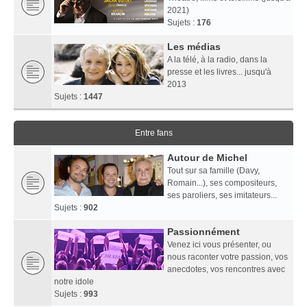
2021)
Sujets :
176
Les médias
A la télé, à la radio, dans la
presse et les livres... jusqu'à
2013
Sujets :
1447
Entre fans
Autour de Michel
Tout sur sa famille (Davy,
Romain...), ses compositeurs,
ses paroliers, ses imitateurs...
Sujets :
902
Passionnément
Venez ici vous présenter, ou
nous raconter votre passion, vos
anecdotes, vos rencontres avec
notre idole
Sujets :
993