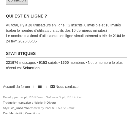
QUI EST EN LIGNE ?
Au total, il y a
20
utilisateurs en ligne :: 2 inscrits, 0 invisible et 18 invités
(selon le nombre d’utilisateurs actifs des 10 dernières minutes)
Le nombre maximal d’utilisateurs en ligne simultanément a été de
2104
le
24 févr. 2026 06:35
STATISTIQUES
221976
messages •
9153
sujets •
1600
membres • Notre membre le plus
récent est
Sébastien
Accueil du forum
Nous contacter
Développé par
phpBB
® Forum Software © phpBB Limited
Traduction française officielle
©
Qiaeru
Style
we_universal
created by INVENTEA & v12mike
Confidentialité
|
Conditions