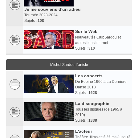
Je me souviens d'un adieu
Tournée 2023-2024
Sujets :
108
Sur le Web
Nouveautés ClubSardou et
autres liens internet
Sujets :
310
Michel Sardou, l'artiste
Les concerts
De Bobino 1966 à La Dernière
Danse 2018
Sujets :
1628
La discographie
Tous les disques (de 1965 à
2019)
Sujets :
1338
L'acteur
Théâtre, films et téléfilms (jusqu'à