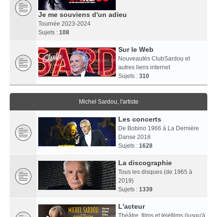
Je me souviens d'un adieu
Tournée 2023-2024
Sujets :
108
Sur le Web
Nouveautés ClubSardou et
autres liens internet
Sujets :
310
Michel Sardou, l'artiste
Les concerts
De Bobino 1966 à La Dernière
Danse 2018
Sujets :
1628
La discographie
Tous les disques (de 1965 à
2019)
Sujets :
1339
L'acteur
Théâtre, films et téléfilms (jusqu'à