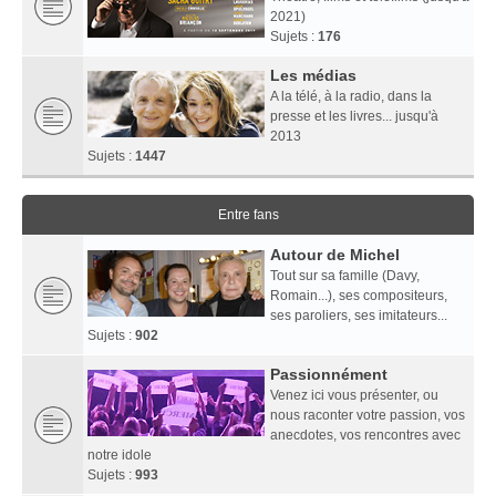
2021)
Sujets :
176
Les médias
A la télé, à la radio, dans la
presse et les livres... jusqu'à
2013
Sujets :
1447
Entre fans
Autour de Michel
Tout sur sa famille (Davy,
Romain...), ses compositeurs,
ses paroliers, ses imitateurs...
Sujets :
902
Passionnément
Venez ici vous présenter, ou
nous raconter votre passion, vos
anecdotes, vos rencontres avec
notre idole
Sujets :
993