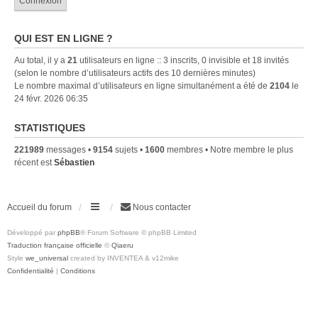
QUI EST EN LIGNE ?
Au total, il y a
21
utilisateurs en ligne :: 3 inscrits, 0 invisible et 18 invités
(selon le nombre d’utilisateurs actifs des 10 dernières minutes)
Le nombre maximal d’utilisateurs en ligne simultanément a été de
2104
le
24 févr. 2026 06:35
STATISTIQUES
221989
messages •
9154
sujets •
1600
membres • Notre membre le plus
récent est
Sébastien
Accueil du forum
Nous contacter
Développé par
phpBB
® Forum Software © phpBB Limited
Traduction française officielle
©
Qiaeru
Style
we_universal
created by INVENTEA & v12mike
Confidentialité
|
Conditions