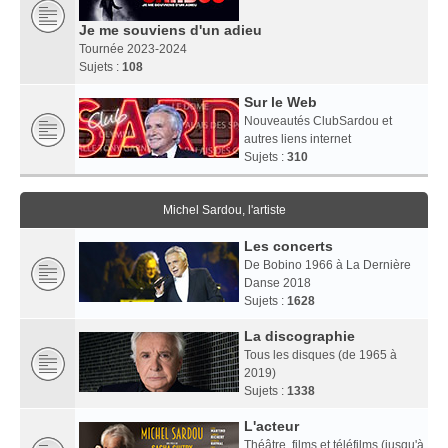
Je me souviens d'un adieu
Tournée 2023-2024
Sujets :
108
Sur le Web
Nouveautés ClubSardou et
autres liens internet
Sujets :
310
Michel Sardou, l'artiste
Les concerts
De Bobino 1966 à La Dernière
Danse 2018
Sujets :
1628
La discographie
Tous les disques (de 1965 à
2019)
Sujets :
1338
L'acteur
Théâtre, films et téléfilms (jusqu'à