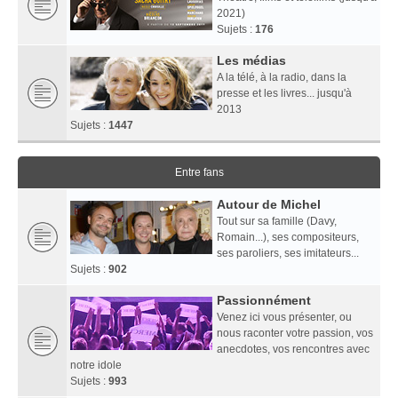
2021)
Sujets :
176
Les médias
A la télé, à la radio, dans la
presse et les livres... jusqu'à
2013
Sujets :
1447
Entre fans
Autour de Michel
Tout sur sa famille (Davy,
Romain...), ses compositeurs,
ses paroliers, ses imitateurs...
Sujets :
902
Passionnément
Venez ici vous présenter, ou
nous raconter votre passion, vos
anecdotes, vos rencontres avec
notre idole
Sujets :
993