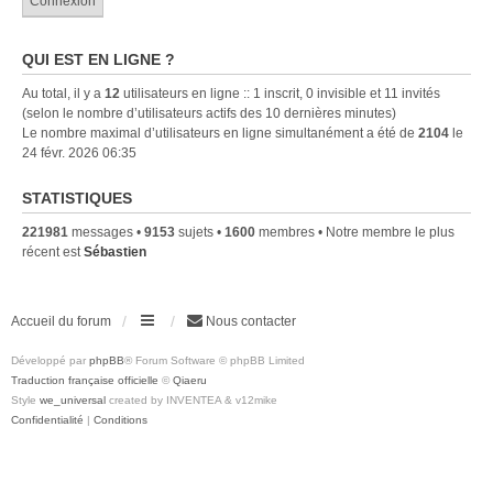
QUI EST EN LIGNE ?
Au total, il y a
12
utilisateurs en ligne :: 1 inscrit, 0 invisible et 11 invités
(selon le nombre d’utilisateurs actifs des 10 dernières minutes)
Le nombre maximal d’utilisateurs en ligne simultanément a été de
2104
le
24 févr. 2026 06:35
STATISTIQUES
221981
messages •
9153
sujets •
1600
membres • Notre membre le plus
récent est
Sébastien
Accueil du forum
Nous contacter
Développé par
phpBB
® Forum Software © phpBB Limited
Traduction française officielle
©
Qiaeru
Style
we_universal
created by INVENTEA & v12mike
Confidentialité
|
Conditions