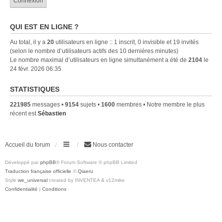
QUI EST EN LIGNE ?
Au total, il y a
20
utilisateurs en ligne :: 1 inscrit, 0 invisible et 19 invités
(selon le nombre d’utilisateurs actifs des 10 dernières minutes)
Le nombre maximal d’utilisateurs en ligne simultanément a été de
2104
le
24 févr. 2026 06:35
STATISTIQUES
221985
messages •
9154
sujets •
1600
membres • Notre membre le plus
récent est
Sébastien
Accueil du forum
Nous contacter
Développé par
phpBB
® Forum Software © phpBB Limited
Traduction française officielle
©
Qiaeru
Style
we_universal
created by INVENTEA & v12mike
Confidentialité
|
Conditions