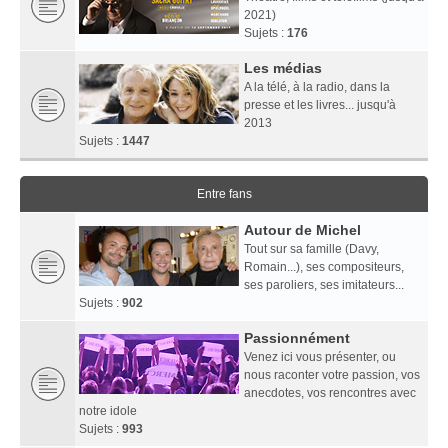
2021)
Sujets :
176
Les médias
A la télé, à la radio, dans la
presse et les livres... jusqu'à
2013
Sujets :
1447
Entre fans
Autour de Michel
Tout sur sa famille (Davy,
Romain...), ses compositeurs,
ses paroliers, ses imitateurs...
Sujets :
902
Passionnément
Venez ici vous présenter, ou
nous raconter votre passion, vos
anecdotes, vos rencontres avec
notre idole
Sujets :
993