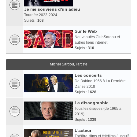
Je me souviens d'un adieu
Tournée 2023-2024
Sujets :
108
Sur le Web
Nouveautés ClubSardou et
autres liens internet
Sujets :
310
Michel Sardou, l'artiste
Les concerts
De Bobino 1966 à La Dernière
Danse 2018
Sujets :
1628
La discographie
Tous les disques (de 1965 à
2019)
Sujets :
1339
L'acteur
Théâtre, films et téléfilms (jusqu'à