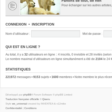
Parlons de tout, de rien
Pour échanger sur les autres artistes,
CONNEXION
•
INSCRIPTION
Nom d’utilisateur :
Mot de passe :
QUI EST EN LIGNE ?
Au total, il y a
32
utilisateurs en ligne :: 4 inscrits, 0 invisible et 28 invités (se
Le nombre maximal d’utilisateurs en ligne simultanément a été de
2104
le 24 
STATISTIQUES
221972
messages •
9153
sujets •
1600
membres • Notre membre le plus récen
Développé par
phpBB
® Forum Software © phpBB Limited
Traduction française officielle
©
Qiaeru
Style
we_universal
created by INVENTEA & v12mike
Confidentialité
|
Conditions