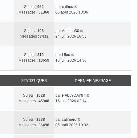
C
Sujets :
952
par
cathou
o
Messages :
31360
06 août 2026 10:06
n
s
u
C
Sujets :
108
par
Antoine30
l
o
Messages :
7433
24 juil. 2026 18:53
t
n
e
s
r
u
C
Sujets :
310
par
Lilou
l
l
o
Messages :
10659
16 juil. 2026 14:36
e
t
n
d
e
s
e
r
u
r
l
STATISTIQUES
DERNIER MESSAGE
l
n
e
t
i
d
e
e
C
Sujets :
1628
par
HALLYDAY87
e
r
r
o
Messages :
45908
15 juil. 2026 02:14
r
l
m
n
n
e
e
s
i
d
s
u
C
e
Sujets :
1338
par
calimero
e
s
l
o
r
Messages :
36498
05 août 2026 10:32
r
a
t
n
m
n
g
e
s
e
i