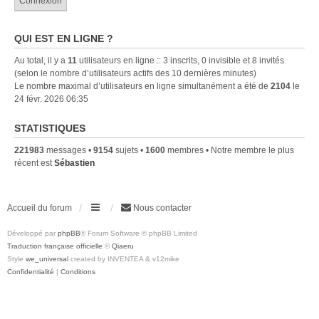
QUI EST EN LIGNE ?
Au total, il y a
11
utilisateurs en ligne :: 3 inscrits, 0 invisible et 8 invités
(selon le nombre d’utilisateurs actifs des 10 dernières minutes)
Le nombre maximal d’utilisateurs en ligne simultanément a été de
2104
le
24 févr. 2026 06:35
STATISTIQUES
221983
messages •
9154
sujets •
1600
membres • Notre membre le plus
récent est
Sébastien
Accueil du forum
Nous contacter
Développé par
phpBB
® Forum Software © phpBB Limited
Traduction française officielle
©
Qiaeru
Style
we_universal
created by INVENTEA & v12mike
Confidentialité
|
Conditions