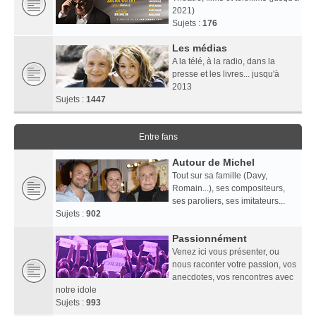
2021)
Sujets :
176
Les médias
A la télé, à la radio, dans la
presse et les livres... jusqu'à
2013
Sujets :
1447
Entre fans
Autour de Michel
Tout sur sa famille (Davy,
Romain...), ses compositeurs,
ses paroliers, ses imitateurs...
Sujets :
902
Passionnément
Venez ici vous présenter, ou
nous raconter votre passion, vos
anecdotes, vos rencontres avec
notre idole
Sujets :
993