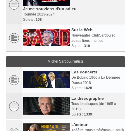
Je me souviens d'un adieu
Tournée 2023-2024
Sujets :
108
Sur le Web
Nouveautés ClubSardou et
autres liens internet
Sujets :
310
Michel Sardou, l'artiste
Les concerts
De Bobino 1966 à La Dernière
Danse 2018
Sujets :
1628
La discographie
Tous les disques (de 1965 à
2019)
Sujets :
1339
L'acteur
Théâtre, films et téléfilms (jusqu'à