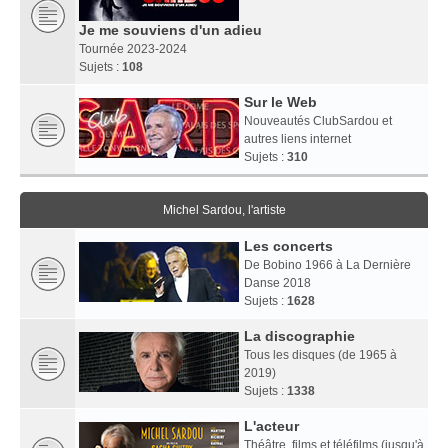
Je me souviens d'un adieu
Tournée 2023-2024
Sujets :
108
Sur le Web
Nouveautés ClubSardou et
autres liens internet
Sujets :
310
Michel Sardou, l'artiste
Les concerts
De Bobino 1966 à La Dernière
Danse 2018
Sujets :
1628
La discographie
Tous les disques (de 1965 à
2019)
Sujets :
1338
L'acteur
Théâtre, films et téléfilms (jusqu'à