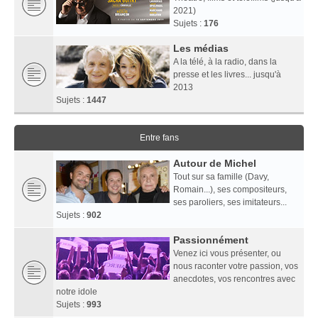
2021)
Sujets :
176
Les médias
A la télé, à la radio, dans la
presse et les livres... jusqu'à
2013
Sujets :
1447
Entre fans
Autour de Michel
Tout sur sa famille (Davy,
Romain...), ses compositeurs,
ses paroliers, ses imitateurs...
Sujets :
902
Passionnément
Venez ici vous présenter, ou
nous raconter votre passion, vos
anecdotes, vos rencontres avec
notre idole
Sujets :
993