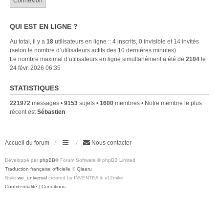
QUI EST EN LIGNE ?
Au total, il y a
18
utilisateurs en ligne :: 4 inscrits, 0 invisible et 14 invités
(selon le nombre d’utilisateurs actifs des 10 dernières minutes)
Le nombre maximal d’utilisateurs en ligne simultanément a été de
2104
le
24 févr. 2026 06:35
STATISTIQUES
221972
messages •
9153
sujets •
1600
membres • Notre membre le plus
récent est
Sébastien
Accueil du forum
Nous contacter
Développé par
phpBB
® Forum Software © phpBB Limited
Traduction française officielle
©
Qiaeru
Style
we_universal
created by INVENTEA & v12mike
Confidentialité
|
Conditions