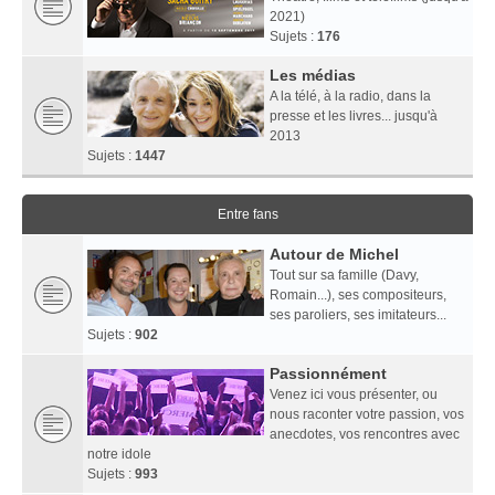
2021)
Sujets :
176
Les médias
A la télé, à la radio, dans la
presse et les livres... jusqu'à
2013
Sujets :
1447
Entre fans
Autour de Michel
Tout sur sa famille (Davy,
Romain...), ses compositeurs,
ses paroliers, ses imitateurs...
Sujets :
902
Passionnément
Venez ici vous présenter, ou
nous raconter votre passion, vos
anecdotes, vos rencontres avec
notre idole
Sujets :
993