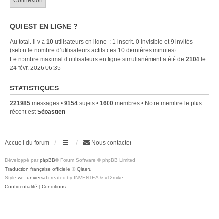
QUI EST EN LIGNE ?
Au total, il y a
10
utilisateurs en ligne :: 1 inscrit, 0 invisible et 9 invités
(selon le nombre d’utilisateurs actifs des 10 dernières minutes)
Le nombre maximal d’utilisateurs en ligne simultanément a été de
2104
le
24 févr. 2026 06:35
STATISTIQUES
221985
messages •
9154
sujets •
1600
membres • Notre membre le plus
récent est
Sébastien
Accueil du forum
Nous contacter
Développé par
phpBB
® Forum Software © phpBB Limited
Traduction française officielle
©
Qiaeru
Style
we_universal
created by INVENTEA & v12mike
Confidentialité
|
Conditions