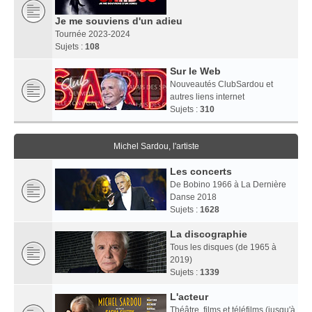
Je me souviens d'un adieu
Tournée 2023-2024
Sujets :
108
Sur le Web
Nouveautés ClubSardou et
autres liens internet
Sujets :
310
Michel Sardou, l'artiste
Les concerts
De Bobino 1966 à La Dernière
Danse 2018
Sujets :
1628
La discographie
Tous les disques (de 1965 à
2019)
Sujets :
1339
L'acteur
Théâtre, films et téléfilms (jusqu'à