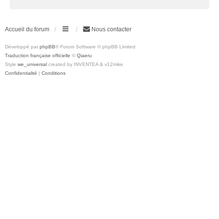
Accueil du forum
Nous contacter
Développé par
phpBB
® Forum Software © phpBB Limited
Traduction française officielle
©
Qiaeru
Style
we_universal
created by INVENTEA & v12mike
Confidentialité
|
Conditions