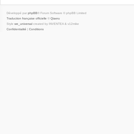
Développé par
phpBB
® Forum Software © phpBB Limited
Traduction française officielle
©
Qiaeru
Style
we_universal
created by INVENTEA & v12mike
Confidentialité
|
Conditions