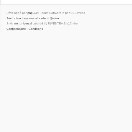
Développé par
phpBB
® Forum Software © phpBB Limited
Traduction française officielle
©
Qiaeru
Style
we_universal
created by INVENTEA & v12mike
Confidentialité
|
Conditions