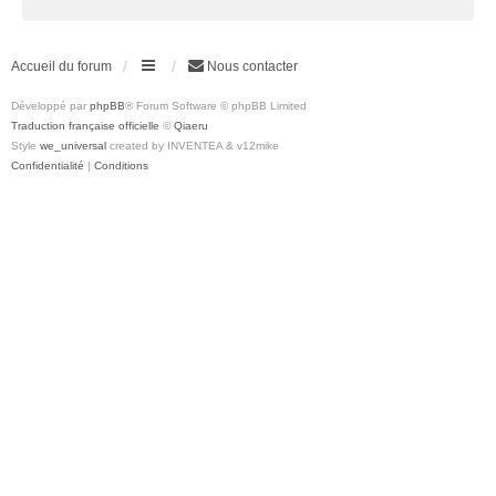
Accueil du forum
Nous contacter
Développé par
phpBB
® Forum Software © phpBB Limited
Traduction française officielle
©
Qiaeru
Style
we_universal
created by INVENTEA & v12mike
Confidentialité
|
Conditions