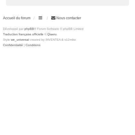
Accueil du forum
Nous contacter
Développé par
phpBB
® Forum Software © phpBB Limited
Traduction française officielle
©
Qiaeru
Style
we_universal
created by INVENTEA & v12mike
Confidentialité
|
Conditions