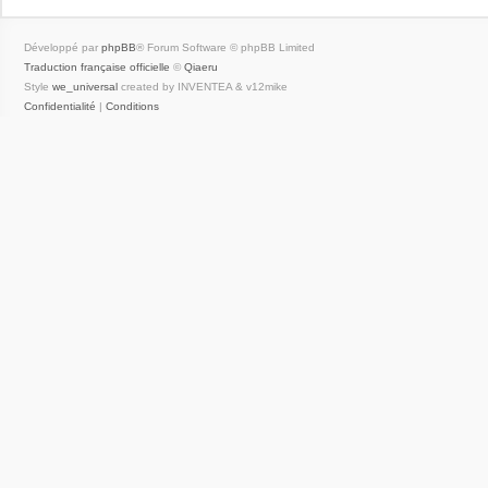
Développé par
phpBB
® Forum Software © phpBB Limited
Traduction française officielle
©
Qiaeru
Style
we_universal
created by INVENTEA & v12mike
Confidentialité
|
Conditions