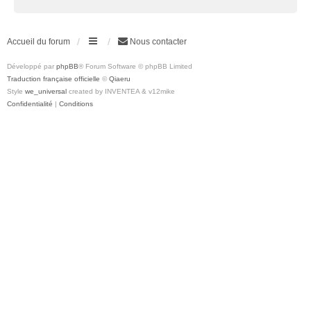
Accueil du forum
Nous contacter
Développé par
phpBB
® Forum Software © phpBB Limited
Traduction française officielle
©
Qiaeru
Style
we_universal
created by INVENTEA & v12mike
Confidentialité
|
Conditions