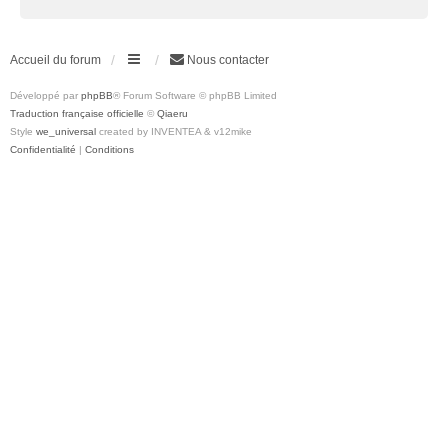
Accueil du forum
Nous contacter
Développé par
phpBB
® Forum Software © phpBB Limited
Traduction française officielle
©
Qiaeru
Style
we_universal
created by INVENTEA & v12mike
Confidentialité
|
Conditions