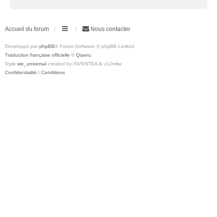
Accueil du forum
Nous contacter
Développé par
phpBB
® Forum Software © phpBB Limited
Traduction française officielle
©
Qiaeru
Style
we_universal
created by INVENTEA & v12mike
Confidentialité
|
Conditions