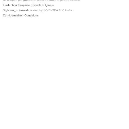
Traduction française officielle
©
Qiaeru
Style
we_universal
created by INVENTEA & v12mike
Confidentialité
|
Conditions