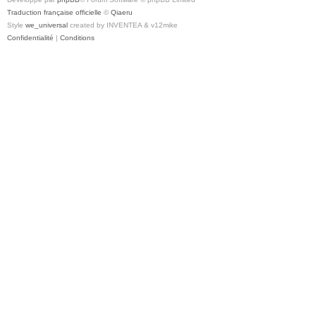
Traduction française officielle
©
Qiaeru
Style
we_universal
created by INVENTEA & v12mike
Confidentialité
|
Conditions