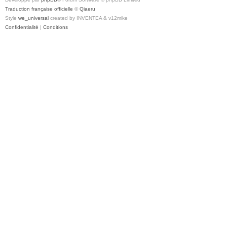
Traduction française officielle
©
Qiaeru
Style
we_universal
created by INVENTEA & v12mike
Confidentialité
|
Conditions