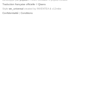
Traduction française officielle
©
Qiaeru
Style
we_universal
created by INVENTEA & v12mike
Confidentialité
|
Conditions