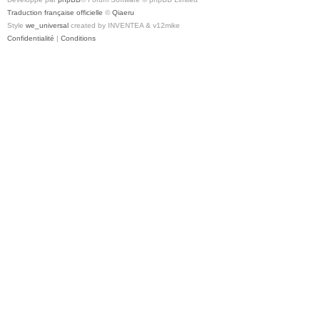
Traduction française officielle
©
Qiaeru
Style
we_universal
created by INVENTEA & v12mike
Confidentialité
|
Conditions