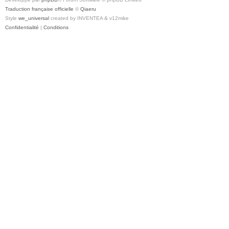
Traduction française officielle
©
Qiaeru
Style
we_universal
created by INVENTEA & v12mike
Confidentialité
|
Conditions