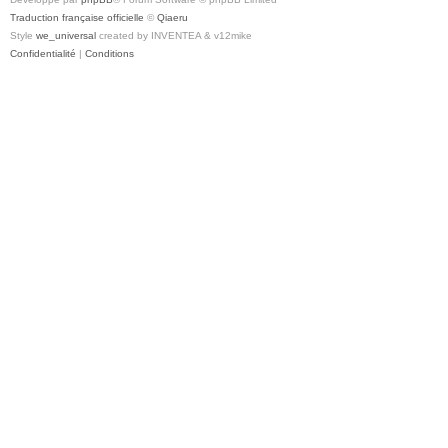
Traduction française officielle
©
Qiaeru
Style
we_universal
created by INVENTEA & v12mike
Confidentialité
|
Conditions