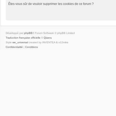
Êtes-vous sûr de vouloir supprimer les cookies de ce forum ?
Développé par
phpBB
® Forum Software © phpBB Limited
Traduction française officielle
©
Qiaeru
Style
we_universal
created by INVENTEA & v12mike
Confidentialité
|
Conditions